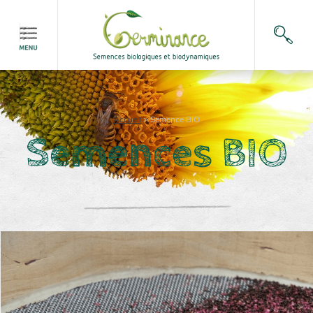
Accueil
>
Semence BIO
Semences BIO