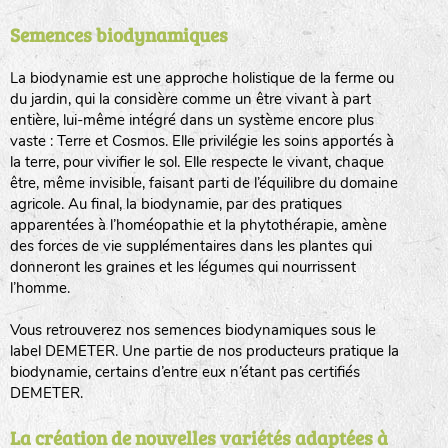
Semences biodynamiques
animaux sauvages
biodiversité cultivée
La biodynamie est une approche holistique de la ferme ou
du jardin, qui la considère comme un être vivant à part
entière, lui-même intégré dans un système encore plus
vaste : Terre et Cosmos. Elle privilégie les soins apportés à
la terre, pour vivifier le sol. Elle respecte le vivant, chaque
être, même invisible, faisant parti de l’équilibre du domaine
agricole. Au final, la biodynamie, par des pratiques
LA RÉFÉRENCE :
F
BEL
20BPA1A (en haut à gauche)
apparentées à l’homéopathie et la phytothérapie, amène
des forces de vie supplémentaires dans les plantes qui
F : Fleurs.
donneront les graines et les légumes qui nourrissent
Les autres catégories étant :
l’homme.
E
: Engrais vert
Vous retrouverez nos semences biodynamiques sous le
L
: Légumes
label DEMETER. Une partie de nos producteurs pratique la
A
: Aromatiques
biodynamie, certains d’entre eux n’étant pas certifiés
DEMETER.
BEL : Code de la variété
(Ici Belle de nuit)
20 : Année de récolte
(ici 2020)
La création de nouvelles variétés adaptées à