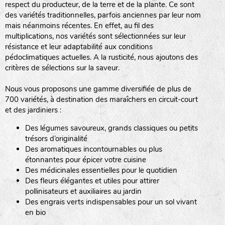
respect du producteur, de la terre et de la plante. Ce sont
des variétés traditionnelles, parfois anciennes par leur nom
haies
mais néanmoins récentes. En effet, au fil des
multiplications, nos variétés sont sélectionnées sur leur
zone sauvage
résistance et leur adaptabilité aux conditions
pédoclimatiques actuelles. A la rusticité, nous ajoutons des
critères de sélections sur la saveur.
mare
Nous vous proposons une gamme diversifiée de plus de
700 variétés, à destination des maraîchers en circuit-court
et des jardiniers :
Des légumes savoureux, grands classiques ou petits
tas de compost
trésors d’originalité
Des aromatiques incontournables ou plus
étonnantes pour épicer votre cuisine
Des médicinales essentielles pour le quotidien
fleurs
Des fleurs élégantes et utiles pour attirer
pollinisateurs et auxiliaires au jardin
animaux domestiques
Des engrais verts indispensables pour un sol vivant
en bio