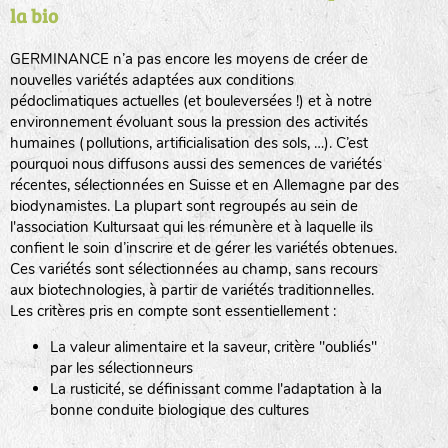
la bio
BPA : Initiales du producteur ou du fournisseur de la
semence.
GERMINANCE n’a pas encore les moyens de créer de
BINGENHEIMER SAATGUT (BGH)
nouvelles variétés adaptées aux conditions
1 : Numéro d’ordre du lot
pédoclimatiques actuelles (et bouleversées !) et à notre
A : Sans calibre.
environnement évoluant sous la pression des activités
www.bingenheimersaatgut.de
humaines (pollutions, artificialisation des sols, …). C’est
DE BOLSTER (DBO)
pourquoi nous diffusons aussi des semences de variétés
G
: Gros
Légumes feuilles
récentes, sélectionnées en Suisse et en Allemagne par des
M
: Moyen calibre
www.bolster.nl
biodynamistes. La plupart sont regroupés au sein de
P
: Petit calibre
GRAINE DEL PAÏS (GDP)
l'association Kultursaat qui les rémunère et à laquelle ils
confient le soin d’inscrire et de gérer les variétés obtenues.
Ces variétés sont sélectionnées au champ, sans recours
aux biotechnologies, à partir de variétés traditionnelles.
www.grainesdelpais.com
Légumes racines
Les critères pris en compte sont essentiellement :
JARDIN EN’VIE (JEV)
La valeur alimentaire et la saveur, critère "oubliés"
Plantes aromatiques
par les sélectionneurs
La rusticité, se définissant comme l'adaptation à la
bonne conduite biologique des cultures
LA BOITE A GRAINES (LBAG)