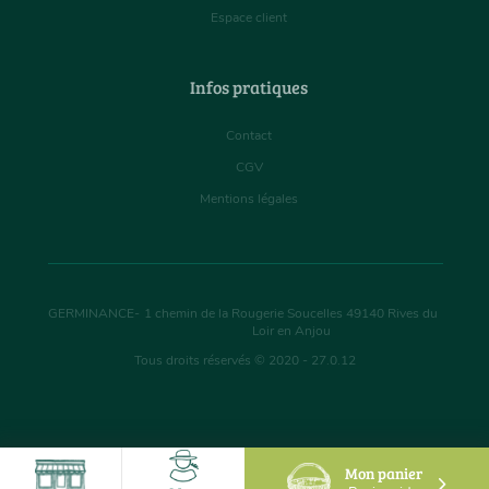
Espace client
Infos pratiques
Contact
CGV
Mentions légales
GERMINANCE
-
1 chemin de la Rougerie Soucelles
49140
Rives du
Loir en Anjou
Tous droits réservés © 2020 - 27.0.12
Mon panier