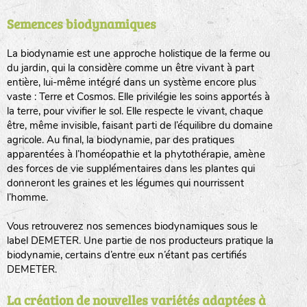
Semences biodynamiques
animaux sauvages
biodiversité cultivée
La biodynamie est une approche holistique de la ferme ou
du jardin, qui la considère comme un être vivant à part
entière, lui-même intégré dans un système encore plus
vaste : Terre et Cosmos. Elle privilégie les soins apportés à
la terre, pour vivifier le sol. Elle respecte le vivant, chaque
être, même invisible, faisant parti de l’équilibre du domaine
agricole. Au final, la biodynamie, par des pratiques
LA RÉFÉRENCE :
F
BEL
20BPA1A (en haut à gauche)
apparentées à l’homéopathie et la phytothérapie, amène
des forces de vie supplémentaires dans les plantes qui
F : Fleurs.
donneront les graines et les légumes qui nourrissent
Les autres catégories étant :
l’homme.
E
: Engrais vert
Vous retrouverez nos semences biodynamiques sous le
L
: Légumes
label DEMETER. Une partie de nos producteurs pratique la
A
: Aromatiques
biodynamie, certains d’entre eux n’étant pas certifiés
DEMETER.
BEL : Code de la variété
(Ici Belle de nuit)
20 : Année de récolte
(ici 2020)
La création de nouvelles variétés adaptées à