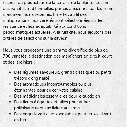
respect du producteur, de la terre et de la plante. Ce sont
des variétés traditionnelles, parfois anciennes par leur nom
haies
mais néanmoins récentes. En effet, au fil des
multiplications, nos variétés sont sélectionnées sur leur
zone sauvage
résistance et leur adaptabilité aux conditions
pédoclimatiques actuelles. A la rusticité, nous ajoutons des
critères de sélections sur la saveur.
mare
Nous vous proposons une gamme diversifiée de plus de
700 variétés, à destination des maraîchers en circuit-court
et des jardiniers :
Des légumes savoureux, grands classiques ou petits
tas de compost
trésors d’originalité
Des aromatiques incontournables ou plus
étonnantes pour épicer votre cuisine
Des médicinales essentielles pour le quotidien
fleurs
Des fleurs élégantes et utiles pour attirer
pollinisateurs et auxiliaires au jardin
animaux domestiques
Des engrais verts indispensables pour un sol vivant
en bio