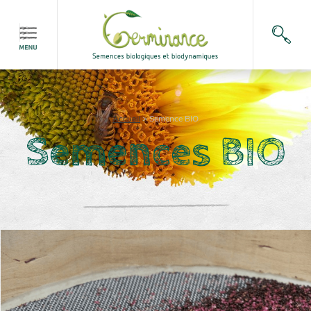
Accueil
>
Semence BIO
Semences BIO