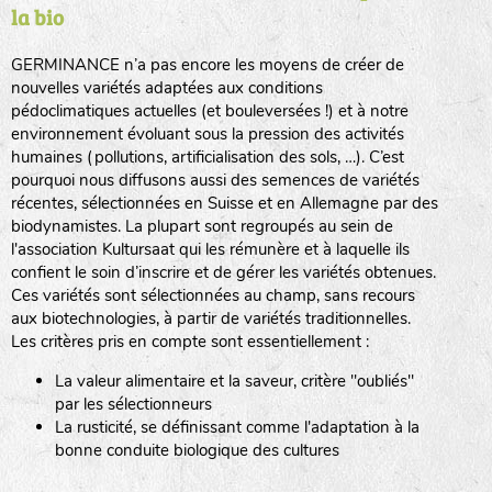
la bio
BPA : Initiales du producteur ou du fournisseur de la
semence.
GERMINANCE n’a pas encore les moyens de créer de
BINGENHEIMER SAATGUT (BGH)
nouvelles variétés adaptées aux conditions
1 : Numéro d’ordre du lot
pédoclimatiques actuelles (et bouleversées !) et à notre
A : Sans calibre.
environnement évoluant sous la pression des activités
www.bingenheimersaatgut.de
humaines (pollutions, artificialisation des sols, …). C’est
DE BOLSTER (DBO)
pourquoi nous diffusons aussi des semences de variétés
G
: Gros
Légumes feuilles
récentes, sélectionnées en Suisse et en Allemagne par des
M
: Moyen calibre
www.bolster.nl
biodynamistes. La plupart sont regroupés au sein de
P
: Petit calibre
GRAINE DEL PAÏS (GDP)
l'association Kultursaat qui les rémunère et à laquelle ils
confient le soin d’inscrire et de gérer les variétés obtenues.
Ces variétés sont sélectionnées au champ, sans recours
aux biotechnologies, à partir de variétés traditionnelles.
www.grainesdelpais.com
Légumes racines
Les critères pris en compte sont essentiellement :
JARDIN EN’VIE (JEV)
La valeur alimentaire et la saveur, critère "oubliés"
Plantes aromatiques
par les sélectionneurs
La rusticité, se définissant comme l'adaptation à la
bonne conduite biologique des cultures
LA BOITE A GRAINES (LBAG)