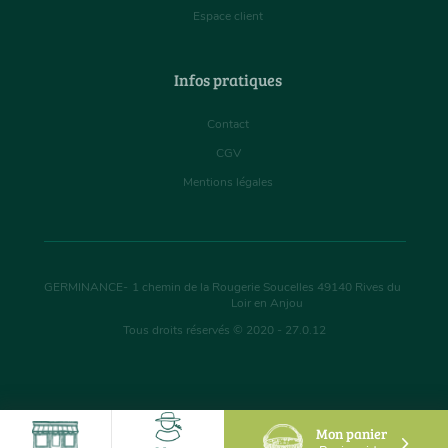
Espace client
Infos pratiques
Contact
CGV
Mentions légales
GERMINANCE
-
1 chemin de la Rougerie Soucelles
49140
Rives du
Loir en Anjou
Tous droits réservés © 2020 - 27.0.12
Mon panier