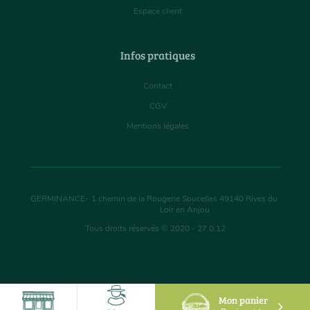
Espace client
Infos pratiques
Contact
CGV
Mentions légales
GERMINANCE
-
1 chemin de la Rougerie Soucelles
49140
Rives du
Loir en Anjou
Tous droits réservés © 2020 - 27.0.12
Mon panier