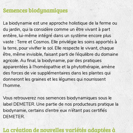
Semences biodynamiques
animaux sauvages
biodiversité cultivée
La biodynamie est une approche holistique de la ferme ou
du jardin, qui la considère comme un être vivant à part
entière, lui-même intégré dans un système encore plus
vaste : Terre et Cosmos. Elle privilégie les soins apportés à
la terre, pour vivifier le sol. Elle respecte le vivant, chaque
être, même invisible, faisant parti de l’équilibre du domaine
agricole. Au final, la biodynamie, par des pratiques
LA RÉFÉRENCE :
F
BEL
20BPA1A (en haut à gauche)
apparentées à l’homéopathie et la phytothérapie, amène
des forces de vie supplémentaires dans les plantes qui
F : Fleurs.
donneront les graines et les légumes qui nourrissent
Les autres catégories étant :
l’homme.
E
: Engrais vert
Vous retrouverez nos semences biodynamiques sous le
L
: Légumes
label DEMETER. Une partie de nos producteurs pratique la
A
: Aromatiques
biodynamie, certains d’entre eux n’étant pas certifiés
DEMETER.
BEL : Code de la variété
(Ici Belle de nuit)
20 : Année de récolte
(ici 2020)
La création de nouvelles variétés adaptées à