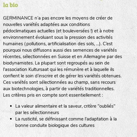
la bio
BPA : Initiales du producteur ou du fournisseur de la
semence.
GERMINANCE n’a pas encore les moyens de créer de
BINGENHEIMER SAATGUT (BGH)
nouvelles variétés adaptées aux conditions
1 : Numéro d’ordre du lot
pédoclimatiques actuelles (et bouleversées !) et à notre
A : Sans calibre.
environnement évoluant sous la pression des activités
www.bingenheimersaatgut.de
humaines (pollutions, artificialisation des sols, …). C’est
DE BOLSTER (DBO)
pourquoi nous diffusons aussi des semences de variétés
G
: Gros
Légumes feuilles
récentes, sélectionnées en Suisse et en Allemagne par des
M
: Moyen calibre
www.bolster.nl
biodynamistes. La plupart sont regroupés au sein de
P
: Petit calibre
GRAINE DEL PAÏS (GDP)
l'association Kultursaat qui les rémunère et à laquelle ils
confient le soin d’inscrire et de gérer les variétés obtenues.
Ces variétés sont sélectionnées au champ, sans recours
aux biotechnologies, à partir de variétés traditionnelles.
www.grainesdelpais.com
Légumes racines
Les critères pris en compte sont essentiellement :
JARDIN EN’VIE (JEV)
La valeur alimentaire et la saveur, critère "oubliés"
Plantes aromatiques
par les sélectionneurs
La rusticité, se définissant comme l'adaptation à la
bonne conduite biologique des cultures
LA BOITE A GRAINES (LBAG)