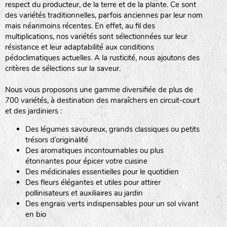
respect du producteur, de la terre et de la plante. Ce sont
des variétés traditionnelles, parfois anciennes par leur nom
haies
mais néanmoins récentes. En effet, au fil des
multiplications, nos variétés sont sélectionnées sur leur
zone sauvage
résistance et leur adaptabilité aux conditions
pédoclimatiques actuelles. A la rusticité, nous ajoutons des
critères de sélections sur la saveur.
mare
Nous vous proposons une gamme diversifiée de plus de
700 variétés, à destination des maraîchers en circuit-court
et des jardiniers :
Des légumes savoureux, grands classiques ou petits
tas de compost
trésors d’originalité
Des aromatiques incontournables ou plus
étonnantes pour épicer votre cuisine
Des médicinales essentielles pour le quotidien
fleurs
Des fleurs élégantes et utiles pour attirer
pollinisateurs et auxiliaires au jardin
animaux domestiques
Des engrais verts indispensables pour un sol vivant
en bio