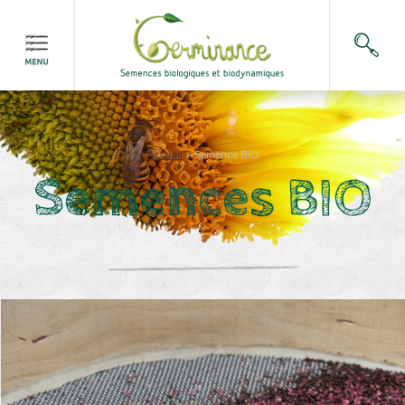
Accueil
>
Semence BIO
Semences BIO