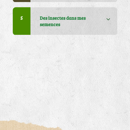
articles dans mon colis
5
Des insectes dans mes
semences
5
J'ai un problème sur ma
facture
6
J'attends ma commande, je
ne l'ai pas reçue