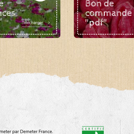
e
Bon de
nces
commande
"pdf"
Télécharger
meter par Demeter France.