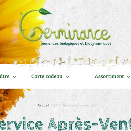
ître
Carte cadeau
Assortiment
Accueil
>
SAV - Service Après vente
ervice Après-Ven