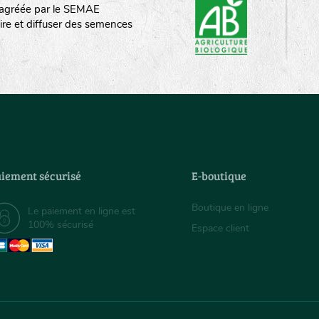
st agréée par le SEMAE
ire et diffuser des semences
iement sécurisé
E-boutique
Boutique en ligne
Le paiement en ligne est
100% sécurisé
Espace client