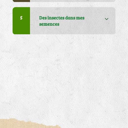
articles dans mon colis
5
Des insectes dans mes
semences
5
J'ai un problème sur ma
facture
6
J'attends ma commande, je
ne l'ai pas reçue