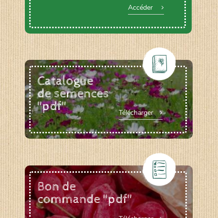
Accéder
Catalogue
de semences
"pdf"
Télécharger
Bon de
commande "pdf"