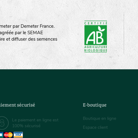
meter par Demeter France.
st agréée par le SEMAE
ire et diffuser des semences
iement sécurisé
E-boutique
Boutique en ligne
Le paiement en ligne est
100% sécurisé
Espace client