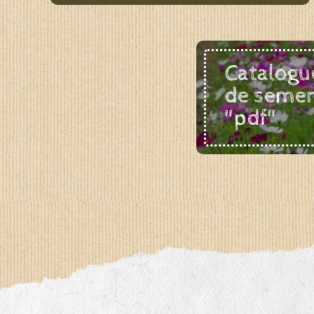
Catalogu
de seme
"pdf"