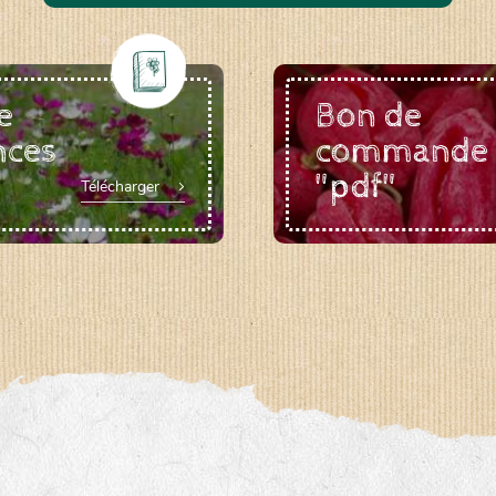
e
Bon de
nces
commande
"pdf"
Télécharger