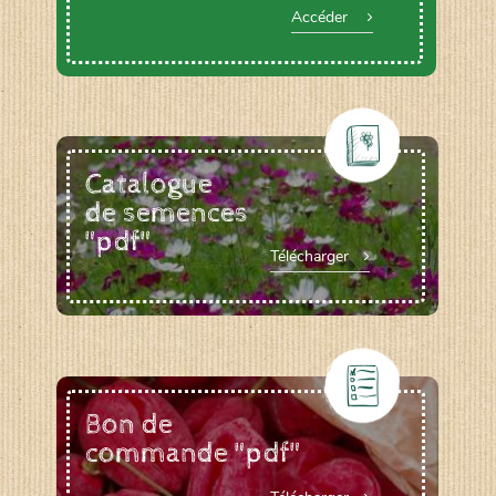
Accéder
Catalogue
de semences
"pdf"
Télécharger
Bon de
commande "pdf"