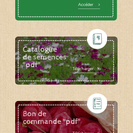
Accéder
Catalogue
de semences
"pdf"
Télécharger
Bon de
commande "pdf"