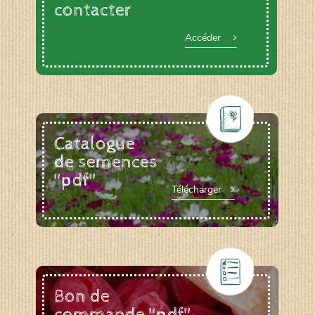
contacter
Accéder
Catalogue
de semences
"pdf"
Télécharger
Bon de
commande "pdf"