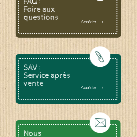
FAQ :
Foire aux
questions
Le YOGA ou le BAIN DE GONG, animée par
Accéder
Anne DEVOUGE
Un ATELIER PRATIQUE ET THEORIQUE
autour du jardinage, biodynamie, la graine…
La RANDONNEE PEDESTRE pour profiter des
chemins bucoliques des environs
Et d’autres activités diverses : cuisine,
vannerie, inventaires sur notre domaine avec
SAV :
un expert de la LPO, géobiologie…
Service après
vente
Accéder
Nous