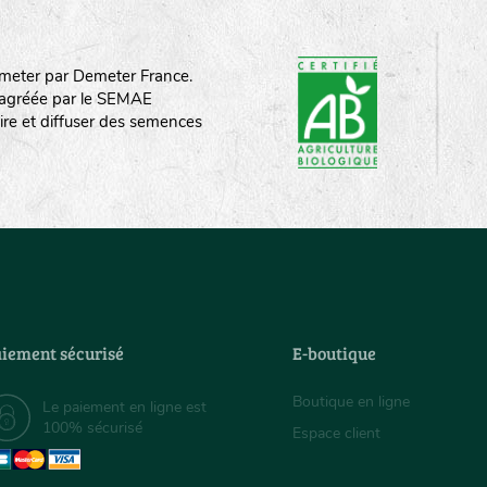
meter par Demeter France.
st agréée par le SEMAE
ire et diffuser des semences
iement sécurisé
E-boutique
Boutique en ligne
Le paiement en ligne est
100% sécurisé
Espace client