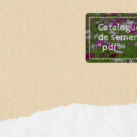
Catalogu
de seme
"pdf"