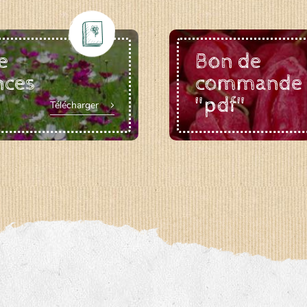
e
Bon de
nces
commande
"pdf"
Télécharger