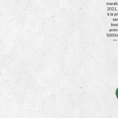
maraîc
2021,
à la p
se
biod
anim
5000m²
en
ressou
m'oblig
d'éco
adap