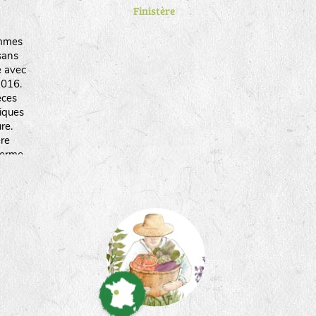
Finistère
mmes
sans
e avec
2016.
èces
tiques
re.
ère
ferme
et du
 choix
ces
e.