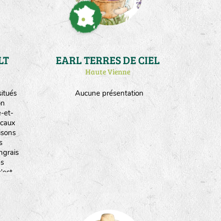
LT
EARL TERRES DE CIEL
Haute Vienne
itués
Aucune présentation
on
-et-
ocaux
isons
s
ngrais
es
'est
ogique
12.
de
duite