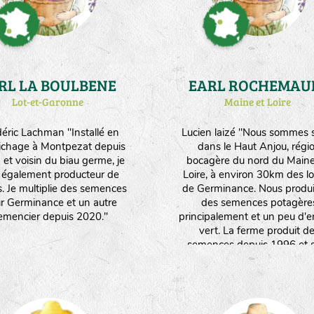
RL LA BOULBENE
EARL ROCHEMAU
Lot-et-Garonne
Maine et Loire
éric Lachman "Installé en
Lucien laizé "Nous sommes s
ichage à Montpezat depuis
dans le Haut Anjou, régi
et voisin du biau germe, je
bocagère du nord du Maine
s également producteur de
Loire, à environ 30km des l
s. Je multiplie des semences
de Germinance. Nous produ
r Germinance et un autre
des semences potagère
emencier depuis 2020."
principalement et un peu d'e
vert. La ferme produit d
semences depuis 1996 et s
convertie à l'agriculture biol
depuis mon arrivée en 20
Aujourd'hui, l'ensemble 
l'exploitation (20ha) est con