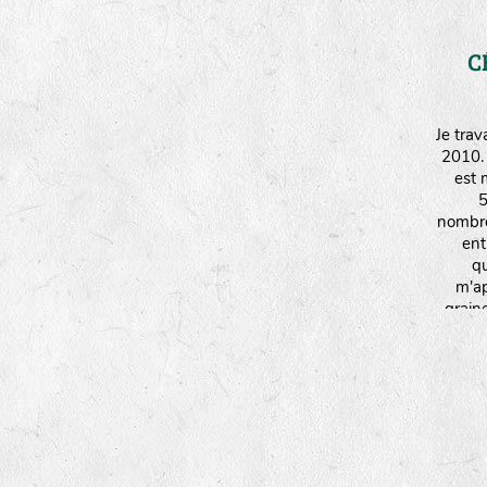
C
Je tra
2010.
est 
5
nombre
ent
qu
m'ap
grain
de
print
temps p
Je pra