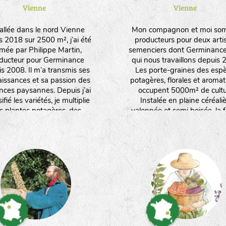
Vienne
Vienne
tallée dans le nord Vienne
Mon compagnon et moi so
s 2018 sur 2500 m², j’ai été
producteurs pour deux arti
rmée par Philippe Martin,
semenciers dont Germinanc
ducteur pour Germinance
qui nous travaillons depuis 
s 2008. Il m’a transmis ses
Les porte-graines des esp
issances et sa passion des
potagères, florales et aroma
ces paysannes. Depuis j’ai
occupent 5000m² de cultu
ifié les variétés, je multiplie
Instalée en plaine céréali
s plantes potagères, des
valonnée et semi boisée, la 
tiques et médicinales, des
produit aussi des céréales 
. Je travaille manuellement et
fourrage. Nous orientons nos
iens le moins possible sur les
vers un maximum d'espè
s pour favoriser leur rusticité
produites en culture sèch
eur adaptation. Je produits
ent des plants issus de ces
ces. J’aime l’infinie poésie
uelle la nature se réinvente à
travers les graines !