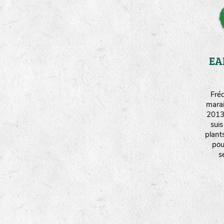
EA
Fréd
mara
2013 
sui
plant
pou
s