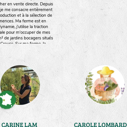
her en vente directe. Depuis
 je me consacre entièrement
roduction et à la sélection de
mences. Ma ferme est en
ynamie, j'utilise la traction
ale pour m'occuper de mes
 de jardins bocagers situés
 Creuse. Sur ma ferme, la
rce en eau est limitée.Ce qui
e à réfléchir à des stratégies
nomies d'eau,mais surtout à
ter mes plantes au stress
hydrique."
CARINE LAM
CAROLE LOMBARD