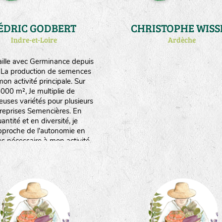
ÉDRIC GODBERT
CHRISTOPHE WISS
Indre-et-Loire
Ardèche
vaille avec Germinance depuis
 La production de semences
mon activité principale. Sur
000 m², Je multiplie de
uses variétés pour plusieurs
reprises Semencières. En
antité et en diversité, je
proche de l'autonomie en
es nécessaire à mon activité
 production de plants au
emps (atelier qui m'occupe à
lein de fevrier à début juin).
tique la biodynamie et un peu
de traction animale.