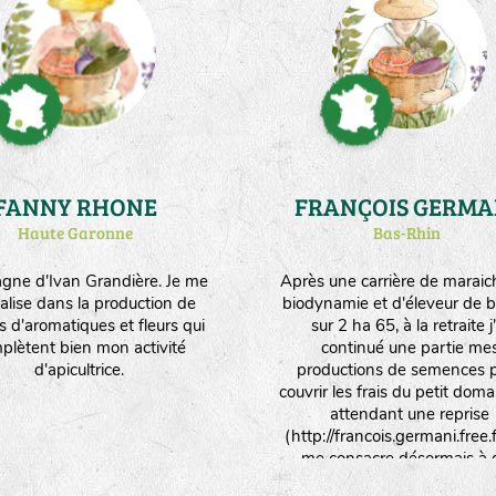
en agriculture biologique et 
vivre 4 personnes, unique
avec la multiplication de se
(6ha - environ 30 variétés/e
différentes)."
FANNY RHONE
FRANÇOIS GERMA
Haute Garonne
Bas-Rhin
ne d'Ivan Grandière. Je me
Après une carrière de maraic
alise dans la production de
biodynamie et d'éleveur de b
s d'aromatiques et fleurs qui
sur 2 ha 65, à la retraite j'
plètent bien mon activité
continué une partie me
d'apicultrice.
productions de semences 
couvrir les frais du petit dom
attendant une reprise
(http://francois.germani.free.fr
me consacre désormais à 
activités de traduction e