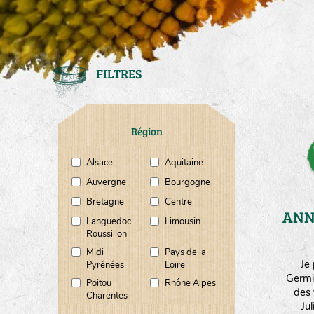
FILTRES
Région
Alsace
Aquitaine
Auvergne
Bourgogne
Bretagne
Centre
ANN
Languedoc
Limousin
Roussillon
Midi
Pays de la
Je
Pyrénées
Loire
Germi
Poitou
Rhône Alpes
des 
Charentes
Ju