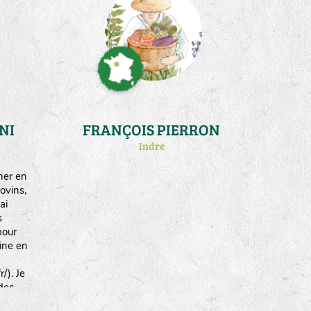
fait
ment
mences
spèces
NI
FRANÇOIS PIERRON
Indre
her en
ovins,
ai
s
pour
aine en
/). Je
des
t