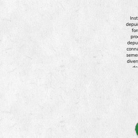
Ins
depui
fo
pro
depui
conna
semen
divers
de
aroma
fleurs
interv
plante
et l
égalem
semen
par laq