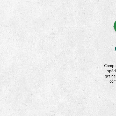
Compag
spéci
graine
com