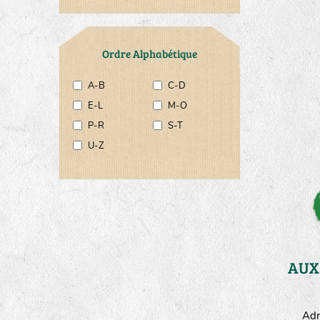
Ordre Alphabétique
A-B
C-D
E-L
M-O
P-R
S-T
U-Z
Adr