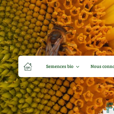
Semences bio
Nous conna
F