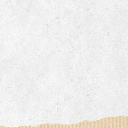
8
Vos frais de port vous semblent élevés ?
8
Mes semences germeront-elles encore l
9
Quels sont le montant des frais de port
9
Qu’est-ce qu’une variété non inscrite ?
10
Pourquoi vendez-vous des semences non i