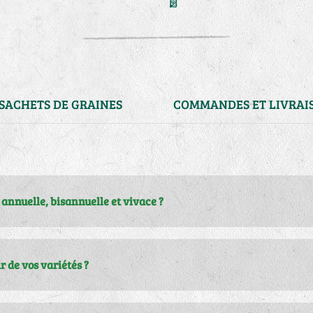
SACHETS DE GRAINES
COMMANDES ET LIVRAI
r annuelle, bisannuelle et vivace ?
49140 Soucelles) acheter des semences ?
es personnelles ?
 de vos variétés ?
s ?
es à une commande déjà passée ?
, d’ail ou des pommes de terre ?