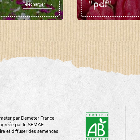
"pdf"
Télécharger
meter par Demeter France.
st agréée par le SEMAE
ire et diffuser des semences