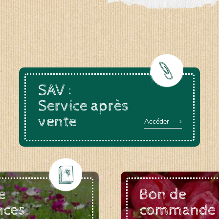
SAV :
Service après
vente
Accéder
e
Bon de
nces
commande