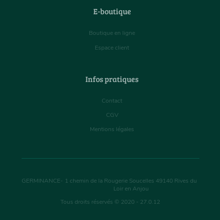
E-boutique
Boutique en ligne
Espace client
Infos pratiques
Contact
CGV
Mentions légales
GERMINANCE
-
1 chemin de la Rougerie Soucelles
49140
Rives du
Loir en Anjou
Tous droits réservés © 2020 - 27.0.12