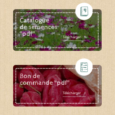
Catalogue
de semences
"pdf"
Télécharger
Bon de
commande "pdf"
Télécharger