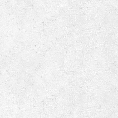
variétés non inscrites au
catalogue officiel ?
9
Quels sont le montant des
frais de port
8
Mes semences germeront-
elles encore l'année
prochaine ?
9
Qu’est-ce qu’une variété non
inscrite ?
10
Pourquoi vendez-vous des
semences non inscrites au
catalogue officiel ?