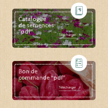
Catalogue
de semences
"pdf"
Télécharger
Bon de
commande "pdf"
Télécharger