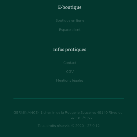
E-boutique
Boutique en ligne
Espace client
Infos pratiques
Contact
CGV
Mentions légales
GERMINANCE
-
1 chemin de la Rougerie Soucelles
49140
Rives du
Loir en Anjou
Tous droits réservés © 2020 - 27.0.12