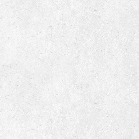
variétés non inscrites au
catalogue officiel ?
9
Quels sont le montant des
frais de port
8
Mes semences germeront-
elles encore l'année
prochaine ?
9
Qu’est-ce qu’une variété non
inscrite ?
10
Pourquoi vendez-vous des
semences non inscrites au
catalogue officiel ?