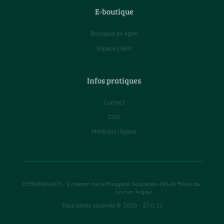
E-boutique
Boutique en ligne
Espace client
Infos pratiques
Contact
CGV
Mentions légales
GERMINANCE
-
1 chemin de la Rougerie Soucelles
49140
Rives du
Loir en Anjou
Tous droits réservés © 2020 - 27.0.12