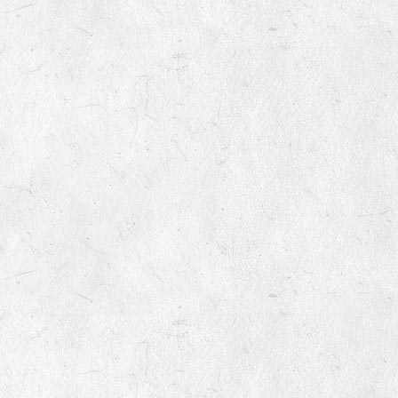
variétés non inscrites au
catalogue officiel ?
9
Quels sont le montant des
frais de port
8
Mes semences germeront-
elles encore l'année
prochaine ?
9
Qu’est-ce qu’une variété non
inscrite ?
10
Pourquoi vendez-vous des
semences non inscrites au
catalogue officiel ?