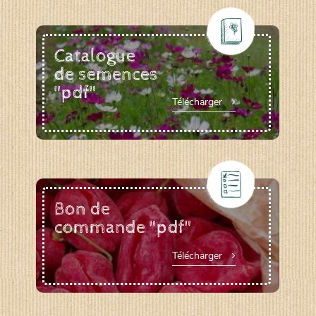
Catalogue
de semences
"pdf"
Télécharger
Bon de
commande "pdf"
Télécharger