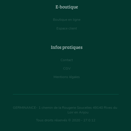
E-boutique
Boutique en ligne
Espace client
Infos pratiques
Contact
CGV
Mentions légales
GERMINANCE
-
1 chemin de la Rougerie Soucelles
49140
Rives du
Loir en Anjou
Tous droits réservés © 2020 - 27.0.12