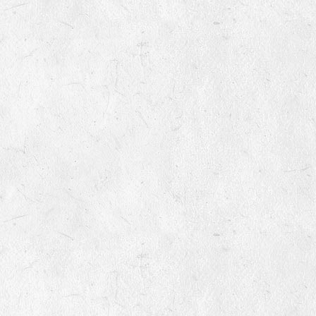
variétés non inscrites au
catalogue officiel ?
9
Quels sont le montant des
frais de port
8
Mes semences germeront-
elles encore l'année
prochaine ?
9
Qu’est-ce qu’une variété non
inscrite ?
10
Pourquoi vendez-vous des
semences non inscrites au
catalogue officiel ?