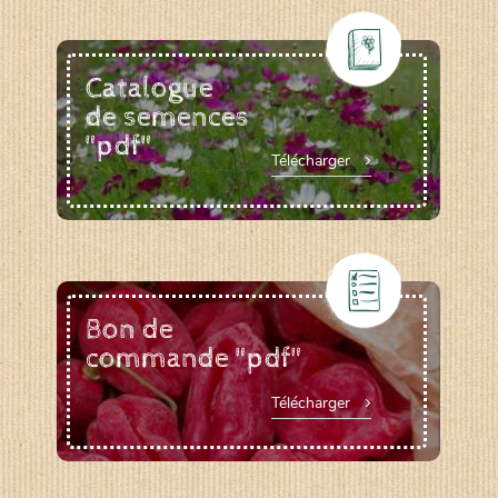
Catalogue
de semences
"pdf"
Télécharger
Bon de
commande "pdf"
Télécharger