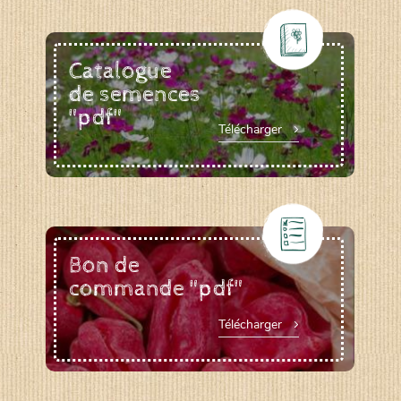
Catalogue
de semences
"pdf"
Télécharger
Bon de
commande "pdf"
Télécharger