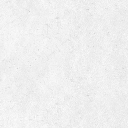
variétés non inscrites au
catalogue officiel ?
9
Quels sont le montant des
frais de port
8
Mes semences germeront-
elles encore l'année
prochaine ?
9
Qu’est-ce qu’une variété non
inscrite ?
10
Pourquoi vendez-vous des
semences non inscrites au
catalogue officiel ?