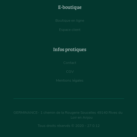
E-boutique
Boutique en ligne
Espace client
Infos pratiques
Contact
CGV
Mentions légales
GERMINANCE
-
1 chemin de la Rougerie Soucelles
49140
Rives du
Loir en Anjou
Tous droits réservés © 2020 - 27.0.12