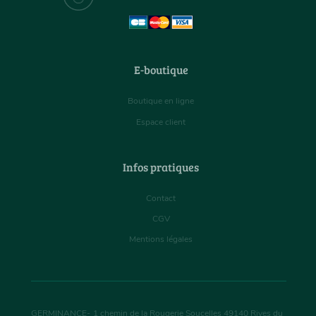
E-boutique
Boutique en ligne
Espace client
Infos pratiques
Contact
CGV
Mentions légales
GERMINANCE
-
1 chemin de la Rougerie Soucelles
49140
Rives du