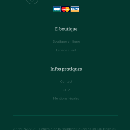
E-boutique
Boutique en ligne
Espace client
Infos pratiques
Contact
CGV
Mentions légales
GERMINANCE
-
1 chemin de la Rougerie Soucelles
49140
Rives du