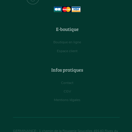
E-boutique
Boutique en ligne
Espace client
Infos pratiques
Contact
CGV
Mentions légales
GERMINANCE
-
1 chemin de la Rougerie Soucelles
49140
Rives du