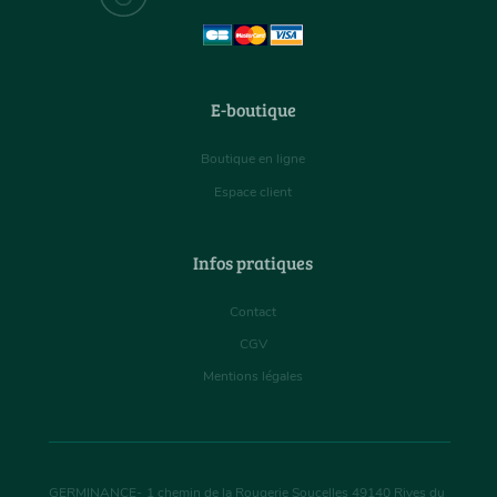
E-boutique
Boutique en ligne
Espace client
Infos pratiques
Contact
CGV
Mentions légales
GERMINANCE
-
1 chemin de la Rougerie Soucelles
49140
Rives du