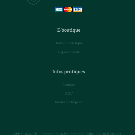
E-boutique
Boutique en ligne
Espace client
Infos pratiques
Contact
CGV
Mentions légales
GERMINANCE
-
1 chemin de la Rougerie Soucelles
49140
Rives du