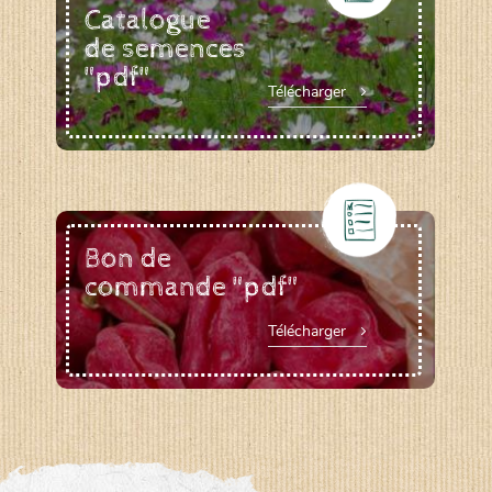
Catalogue
de semences
"pdf"
Télécharger
Bon de
commande "pdf"
Télécharger