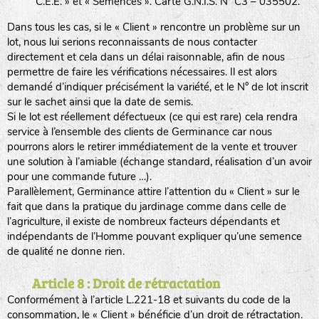
C.E.E. » et « Semences ». Carte G.N.I.S. N° C3 – 035502.
Dans tous les cas, si le « Client » rencontre un problème sur un
lot, nous lui serions reconnaissants de nous contacter
directement et cela dans un délai raisonnable, afin de nous
permettre de faire les vérifications nécessaires. Il est alors
demandé d’indiquer précisément la variété, et le N° de lot inscrit
sur le sachet ainsi que la date de semis.
Si le lot est réellement défectueux (ce qui est rare) cela rendra
service à l’ensemble des clients de Germinance car nous
pourrons alors le retirer immédiatement de la vente et trouver
une solution à l’amiable (échange standard, réalisation d’un avoir
pour une commande future …).
Parallèlement, Germinance attire l’attention du « Client » sur le
fait que dans la pratique du jardinage comme dans celle de
l’agriculture, il existe de nombreux facteurs dépendants et
indépendants de l’Homme pouvant expliquer qu’une semence
de qualité ne donne rien.
Article 8 : Droit de rétractation
Conformément à l’article L.221-18 et suivants du code de la
consommation, le « Client » bénéficie d’un droit de rétractation.