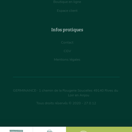
Boutique en ligne
Espace client
Infos pratiques
Contact
CGV
Mentions légales
GERMINANCE
-
1 chemin de la Rougerie Soucelles
49140
Rives du
Loir en Anjou
Tous droits réservés © 2020 - 27.0.12