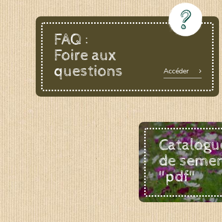
FAQ :
Foire aux
questions
Accéder
Catalogu
de seme
"pdf"