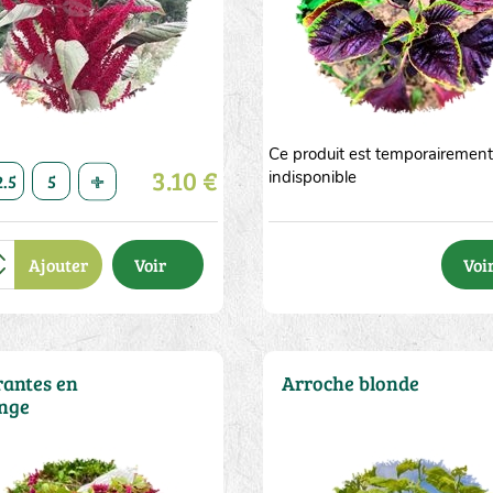
Ce produit est temporairemen
10
3.10 €
indisponible
2.5
5
10
20
50
1
2.5
5
10
20
50
Ajouter
Voir
Voi
antes en
Arroche blonde
nge