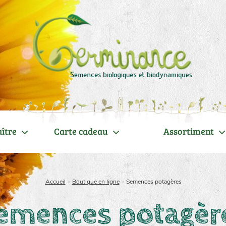
ître
Carte cadeau
Assortiment
Accueil
>
Boutique en ligne
>
Semences potagères
emences potagèr