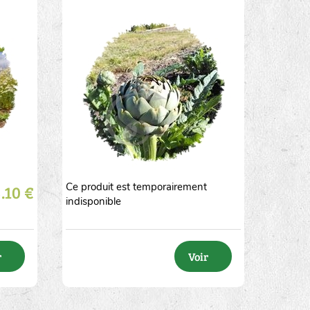
Ce produit est temporairement
.10 €
2
5
10
20
50
indisponible
r
Voir