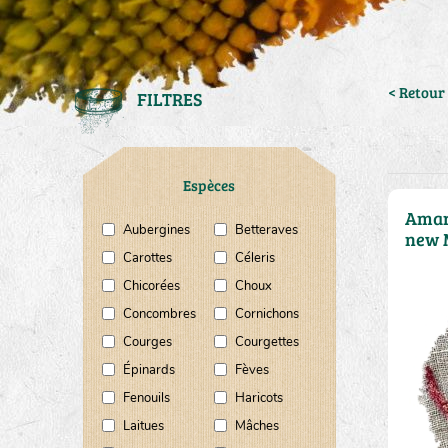
< Retour 
FILTRES
Espèces
Amar
Aubergines
Betteraves
new 
Carottes
Céleris
Chicorées
Choux
Concombres
Cornichons
Courges
Courgettes
Épinards
Fèves
Fenouils
Haricots
Laitues
Mâches