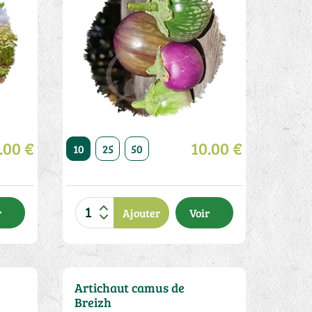
.00 €
10.00 €
20
50
10
25
50
r
Ajouter
Voir
Artichaut camus de
Breizh