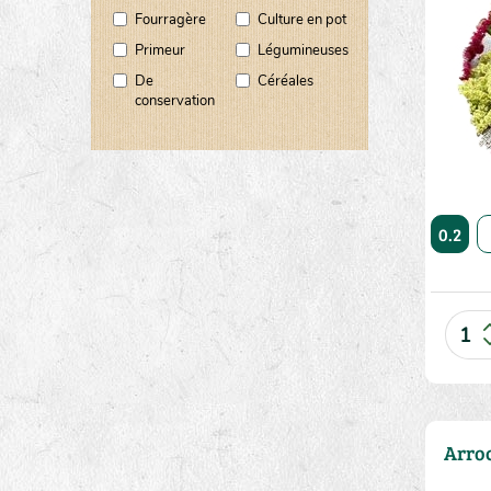
Fourragère
Culture en pot
Primeur
Légumineuses
De
Céréales
conservation
10
20
50
0.2
Arro