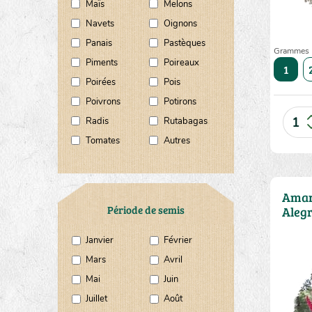
Maïs
Melons
Navets
Oignons
Panais
Pastèques
Grammes
Piments
Poireaux
10
20
50
1
Poirées
Pois
Poivrons
Potirons
Radis
Rutabagas
Tomates
Autres
Amar
Période de semis
Alegr
Janvier
Février
Mars
Avril
Mai
Juin
Juillet
Août