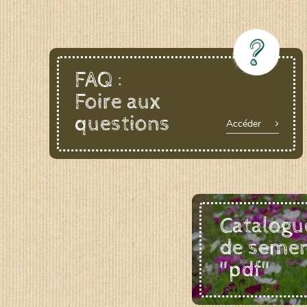
FAQ :
Foire aux
questions
Accéder
Catalogu
de seme
"pdf"