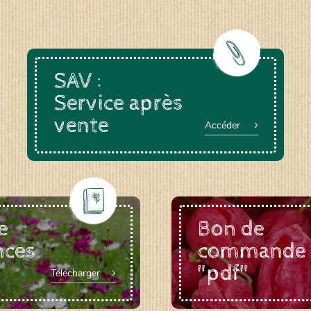
SAV :
Service après
vente
Accéder
e
Bon de
nces
commande
"pdf"
Télécharger