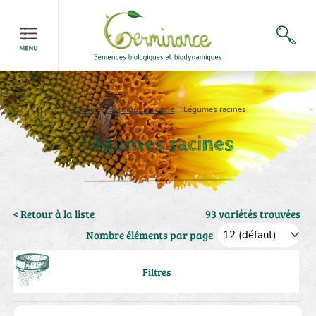
Accueil
>
Boutique en ligne
>
Légumes racines
Légumes racines
< Retour à la liste
93 variétés trouvées
Nombre éléments par page
Filtres