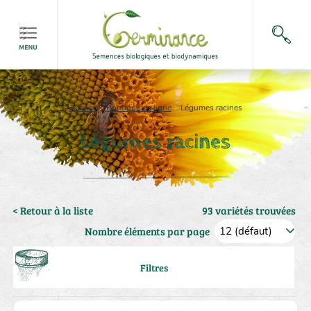
Accueil
>
Boutique en ligne
>
Légumes racines
Légumes racines
< Retour à la liste
93 variétés trouvées
Nombre éléments par page
Filtres