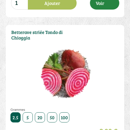
Ajouter
Voir
Betterave striée Tondo di
Chioggia
Grammes
5000
2.5
5
20
50
100
250
500
1000
5000
2.5