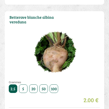
Betterave blanche albina
vereduna
Grammes
500
2.5
5
20
50
100
250
500
2.5
5
20
2.00 €