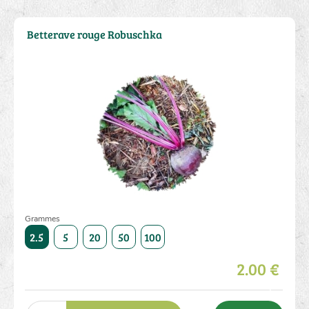
Betterave rouge Robuschka
Grammes
5000
2.5
5
20
50
100
250
500
1000
5000
2.5
2.00 €