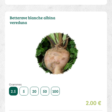
Betterave blanche albina
vereduna
Grammes
500
2.5
5
20
50
100
250
500
2.5
5
20
2.00 €