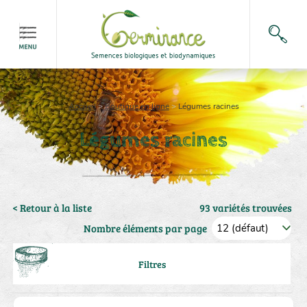
Accueil
>
Boutique en ligne
>
Légumes racines
Légumes racines
< Retour à la liste
93 variétés trouvées
Nombre éléments par page
Filtres