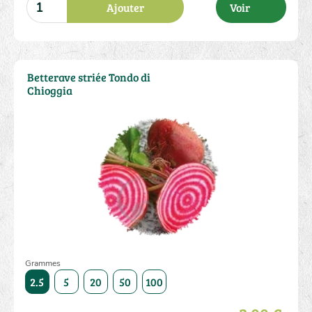
Ajouter
Voir
Betterave striée Tondo di
Chioggia
Grammes
5000
2.5
5
20
50
100
250
500
1000
5000
2.5