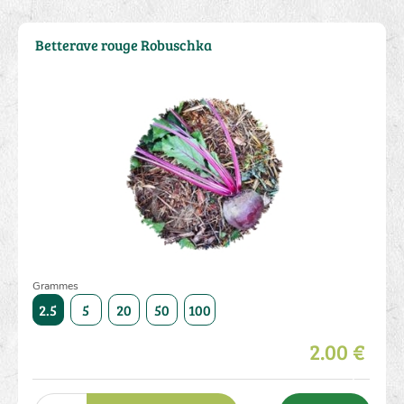
Betterave rouge Robuschka
Grammes
5000
2.5
5
20
50
100
250
500
1000
5000
2.5
2.00 €