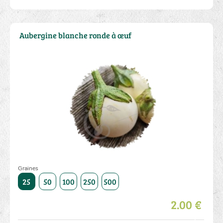
Aubergine blanche ronde à œuf
Graines
1000
25
50
100
250
500
1000
25
50
100
250
2.00 €