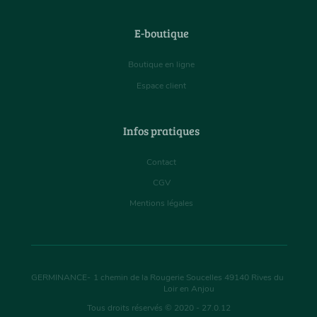
E-boutique
Boutique en ligne
Espace client
Infos pratiques
Contact
CGV
Mentions légales
GERMINANCE
-
1 chemin de la Rougerie Soucelles
49140
Rives du
Loir en Anjou
Tous droits réservés © 2020 - 27.0.12