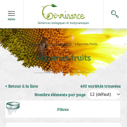
Accueil
>
Boutique en ligne
>
Légumes fruits
Légumes fruits
< Retour à la liste
492 variétés trouvées
Nombre éléments par page
Filtres