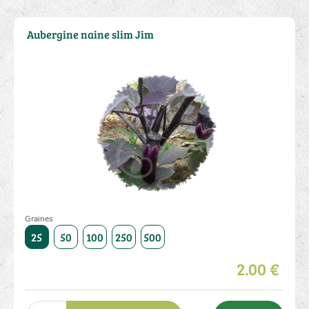
Aubergine naine slim Jim
Graines
1000
25
50
100
250
500
1000
25
50
100
250
2.00 €