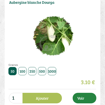
Aubergine blanche Dourga
Graines
50
100
250
500
1000
3.10 €
Ajouter
Voir