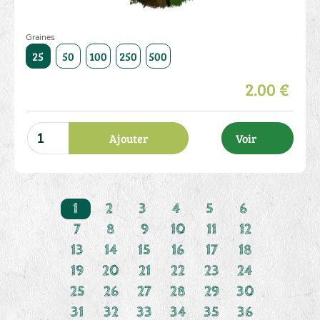
Graines
1000
25
50
100
250
500
1000
25
50
100
250
2.00 €
Ajouter
Voir
1
2
3
4
5
6
7
8
9
10
11
12
13
14
15
16
17
18
19
20
21
22
23
24
25
26
27
28
29
30
31
32
33
34
35
36