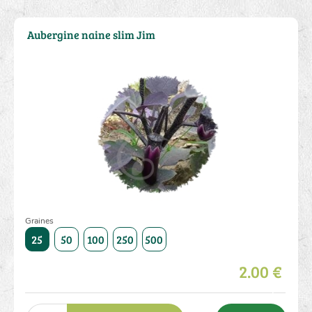
Aubergine naine slim Jim
Graines
1000
25
50
100
250
500
1000
25
50
100
250
2.00 €