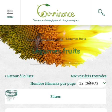
Accueil
>
Boutique en ligne
>
Légumes fruits
Légumes fruits
< Retour à la liste
492 variétés trouvées
Nombre éléments par page
Filtres