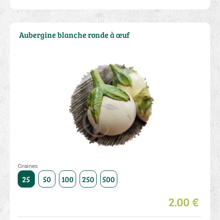
Aubergine blanche ronde à œuf
Graines
1000
25
50
100
250
500
1000
25
50
100
250
2.00 €