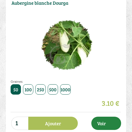
Aubergine blanche Dourga
Graines
50
100
250
500
1000
3.10 €
Ajouter
Voir