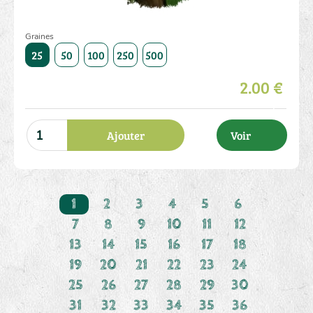
Graines
1000
25
50
100
250
500
1000
25
50
100
250
2.00 €
Ajouter
Voir
1
2
3
4
5
6
7
8
9
10
11
12
13
14
15
16
17
18
19
20
21
22
23
24
25
26
27
28
29
30
31
32
33
34
35
36