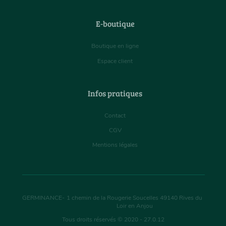
E-boutique
Boutique en ligne
Espace client
Infos pratiques
Contact
CGV
Mentions légales
GERMINANCE
-
1 chemin de la Rougerie Soucelles
49140
Rives du
Loir en Anjou
Tous droits réservés © 2020 - 27.0.12