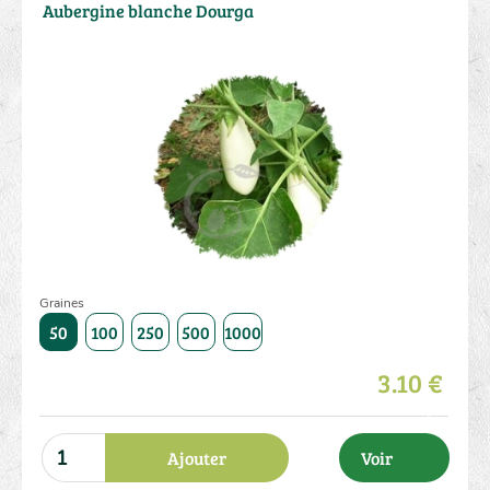
Aubergine blanche Dourga
Graines
50
100
250
500
1000
3.10 €
Ajouter
Voir