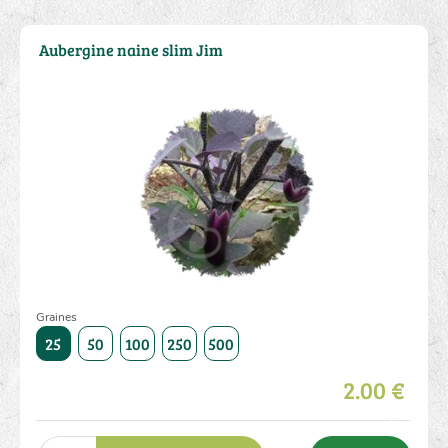
Aubergine naine slim Jim
Graines
1000
25
50
100
250
500
1000
25
50
100
250
2.00 €