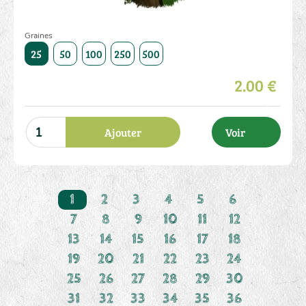
Graines
1000
25
50
100
250
500
1000
25
50
100
250
2.00 €
Ajouter
Voir
1
2
3
4
5
6
7
8
9
10
11
12
13
14
15
16
17
18
19
20
21
22
23
24
25
26
27
28
29
30
31
32
33
34
35
36