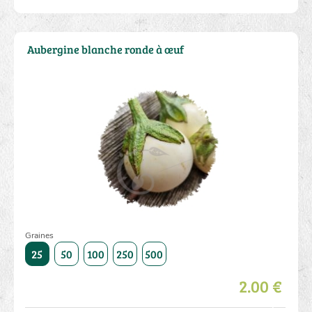
Aubergine blanche ronde à œuf
Graines
1000
25
50
100
250
500
1000
25
50
100
250
2.00 €