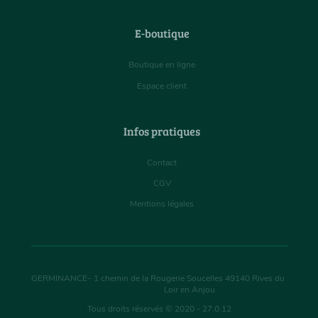
E-boutique
Boutique en ligne
Espace client
Infos pratiques
Contact
CGV
Mentions légales
GERMINANCE
-
1 chemin de la Rougerie Soucelles
49140
Rives du
Loir en Anjou
Tous droits réservés © 2020 - 27.0.12