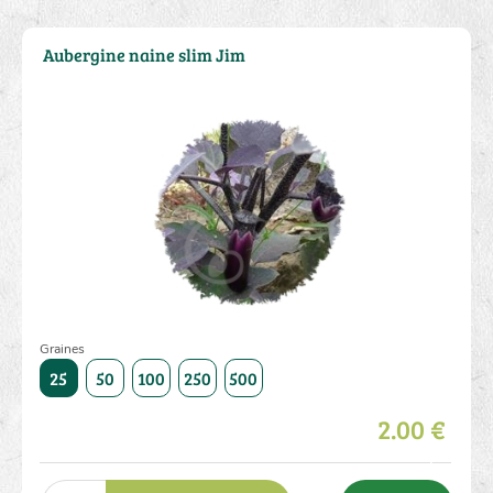
Aubergine naine slim Jim
Graines
1000
25
50
100
250
500
1000
25
50
100
250
2.00 €