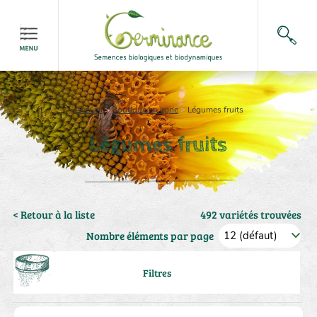
Accueil
>
Boutique en ligne
>
Légumes fruits
Légumes fruits
< Retour à la liste
492 variétés trouvées
Nombre éléments par page
Filtres