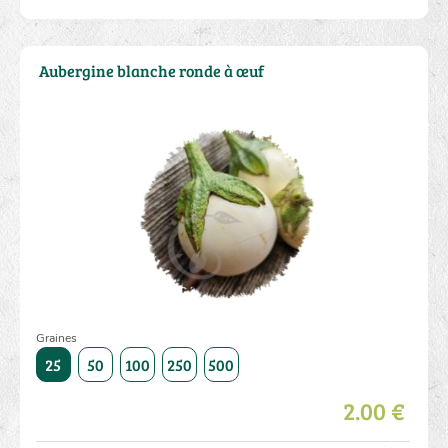
Aubergine blanche ronde à œuf
Graines
1000
25
50
100
250
500
1000
25
50
100
250
2.00 €