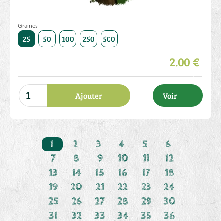
Graines
1000
25
50
100
250
500
1000
25
50
100
250
2.00 €
Ajouter
Voir
1
2
3
4
5
6
7
8
9
10
11
12
13
14
15
16
17
18
19
20
21
22
23
24
25
26
27
28
29
30
31
32
33
34
35
36