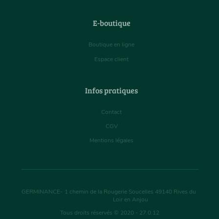
E-boutique
Boutique en ligne
Espace client
Infos pratiques
Contact
CGV
Mentions légales
GERMINANCE
-
1 chemin de la Rougerie Soucelles
49140
Rives du
Loir en Anjou
Tous droits réservés © 2020 - 27.0.12