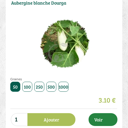
Aubergine blanche Dourga
Graines
50
100
250
500
1000
3.10 €
Ajouter
Voir