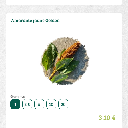
Amarante jaune Golden
Grammes
50
1
2.5
5
10
20
50
1
2.5
5
10
3.10 €