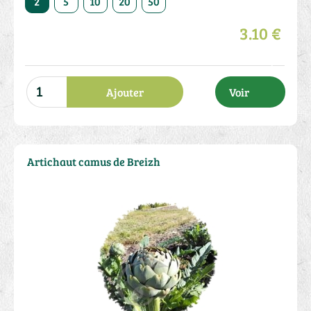
2
5
10
20
50
3.10 €
Ajouter
Voir
Artichaut camus de Breizh