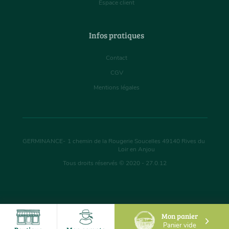
Espace client
Infos pratiques
Contact
CGV
Mentions légales
GERMINANCE
-
1 chemin de la Rougerie Soucelles
49140
Rives du
Loir en Anjou
Tous droits réservés © 2020 - 27.0.12
Mon panier
Panier vide