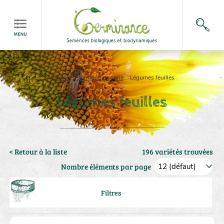
Accueil
>
Boutique en ligne
>
Légumes feuilles
Légumes feuilles
< Retour à la liste
196 variétés trouvées
Nombre éléments par page
Filtres