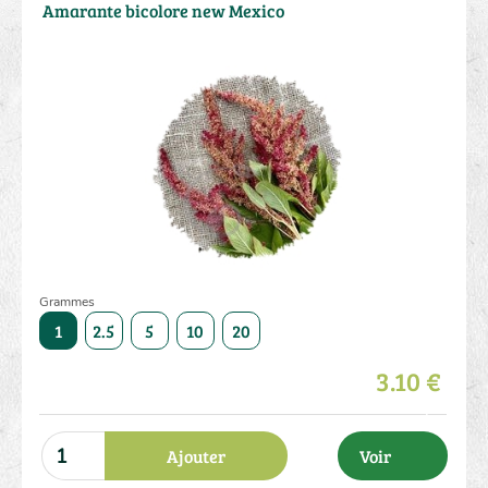
Amarante bicolore new Mexico
Grammes
50
1
2.5
5
10
20
50
1
2.5
5
10
3.10 €
Ajouter
Voir