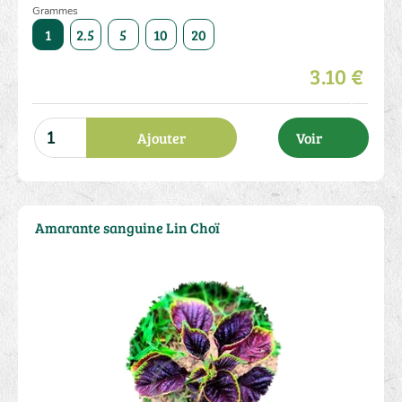
Grammes
50
1
2.5
5
10
20
50
1
2.5
5
10
3.10 €
Ajouter
Voir
Amarante sanguine Lin Choï