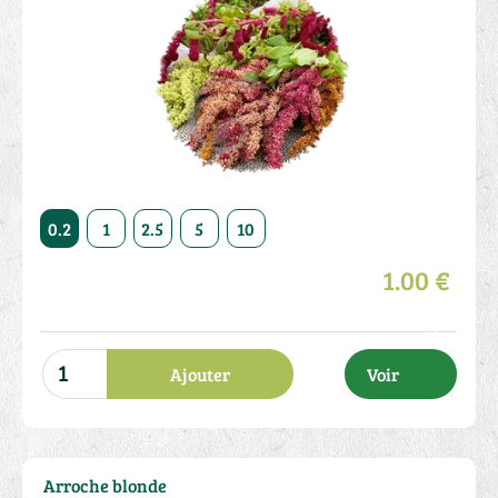
50
0.2
1
2.5
5
10
20
50
0.2
1
2.5
1.00 €
Ajouter
Voir
Arroche blonde