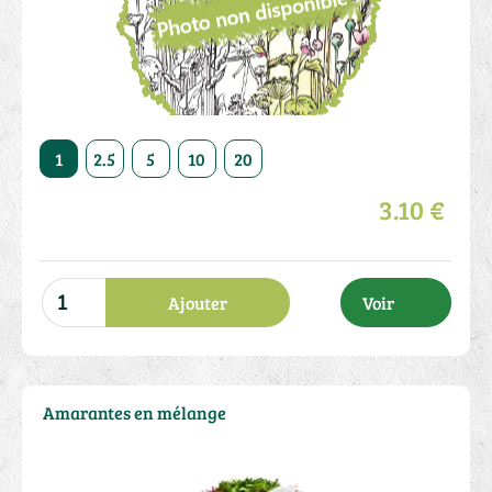
50
1
2.5
5
10
20
50
1
2.5
5
10
3.10 €
Ajouter
Voir
Amarantes en mélange