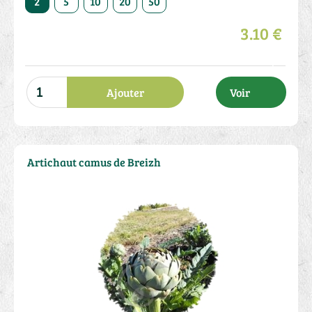
2
5
10
20
50
3.10 €
Ajouter
Voir
Artichaut camus de Breizh