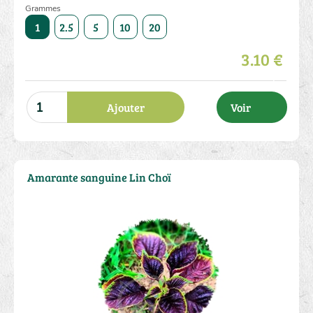
Grammes
50
1
2.5
5
10
20
50
1
2.5
5
10
3.10 €
Ajouter
Voir
Amarante sanguine Lin Choï