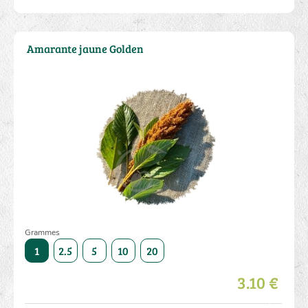
Amarante jaune Golden
Grammes
50
1
2.5
5
10
20
50
1
2.5
5
10
3.10 €