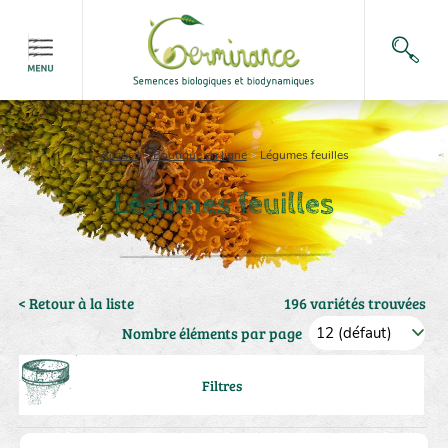
Accueil
>
Boutique en ligne
>
Légumes feuilles
Légumes feuilles
< Retour à la liste
196 variétés trouvées
Nombre éléments par page
Filtres