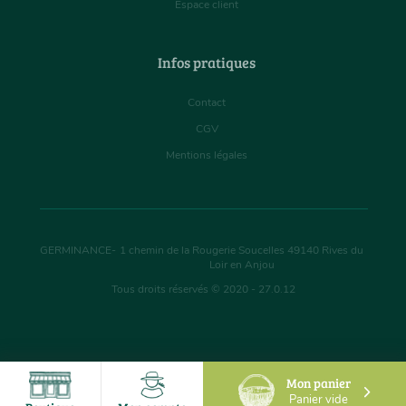
Espace client
Infos pratiques
Contact
CGV
Mentions légales
GERMINANCE
-
1 chemin de la Rougerie Soucelles
49140
Rives du
Loir en Anjou
Tous droits réservés © 2020 - 27.0.12
Mon panier
Panier vide