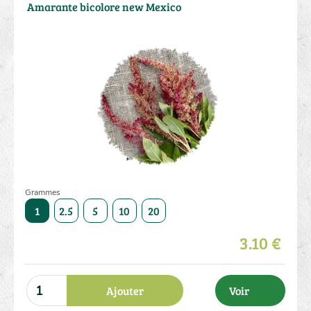
Amarante bicolore new Mexico
Grammes
50
1
2.5
5
10
20
50
1
2.5
5
10
3.10 €
Ajouter
Voir