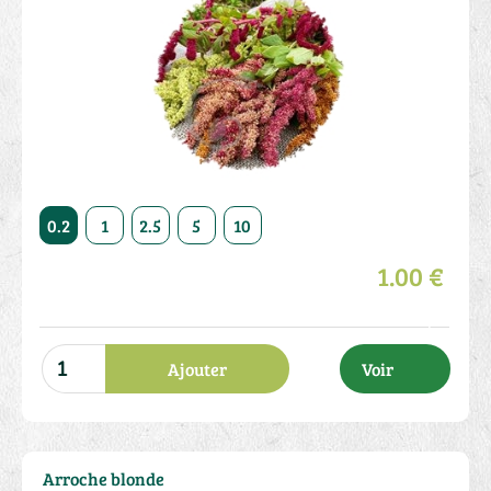
50
0.2
1
2.5
5
10
20
50
0.2
1
2.5
1.00 €
Ajouter
Voir
Arroche blonde