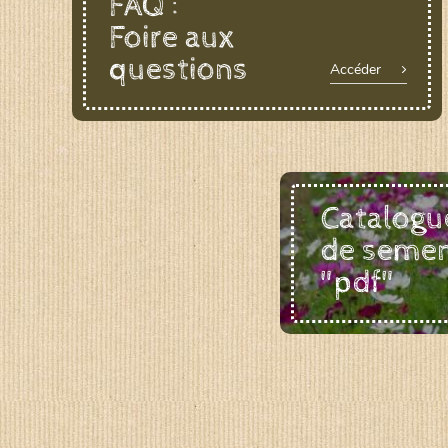
FAQ :
Foire aux
questions
Accéder
Catalogu
de seme
"pdf"