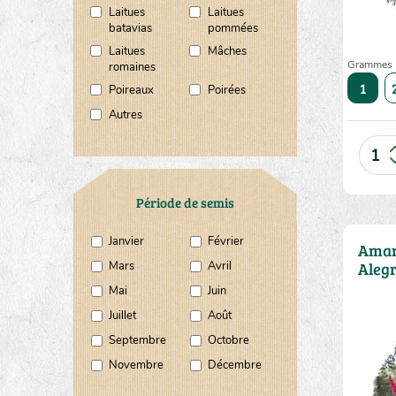
Laitues
Laitues
batavias
pommées
Laitues
Mâches
Grammes
romaines
10
20
50
1
Poireaux
Poirées
Autres
Période de semis
Janvier
Février
Amar
Mars
Avril
Alegr
Mai
Juin
Juillet
Août
Septembre
Octobre
Novembre
Décembre