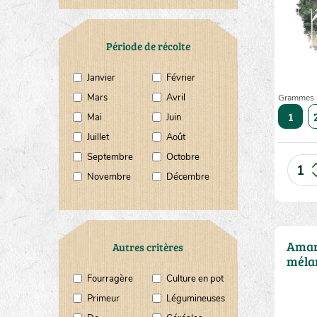
Période de récolte
Janvier
Février
Mars
Avril
Grammes
10
20
50
1
Mai
Juin
Juillet
Août
Septembre
Octobre
Novembre
Décembre
Amar
Autres critères
méla
Fourragère
Culture en pot
Primeur
Légumineuses