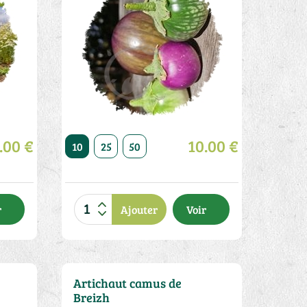
.00 €
10.00 €
20
50
10
25
50
r
Ajouter
Voir
Artichaut camus de
Breizh