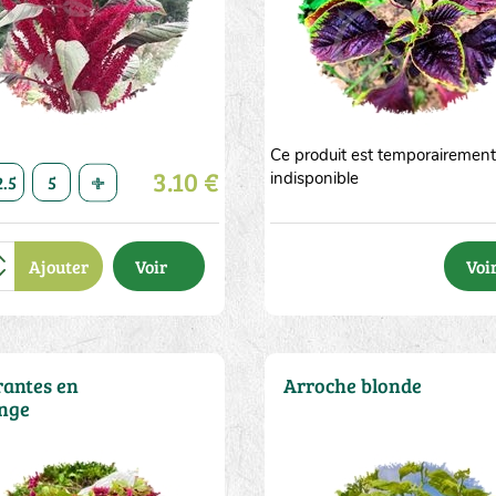
Ce produit est temporairemen
10
3.10 €
indisponible
2.5
5
10
20
50
1
2.5
5
10
20
50
Ajouter
Voir
Voi
antes en
Arroche blonde
nge