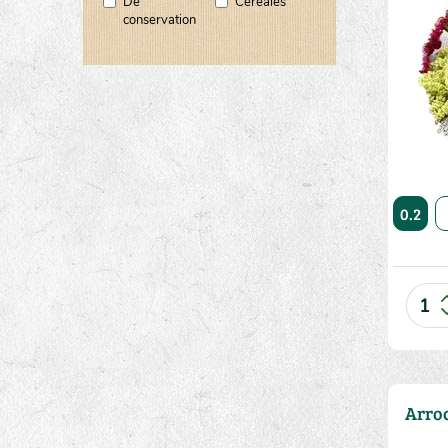
De
Céréales
conservation
10
20
50
0.2
Arro