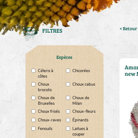
< Retour 
FILTRES
Espèces
Amar
Céleris à
Chicorées
new 
côtes
Choux
Choux cabus
brocolis
Choux de
Choux de
Bruxelles
Milan
Choux frisés
Choux-fleurs
Choux-raves
Épinards
Fenouils
Laitues à
couper