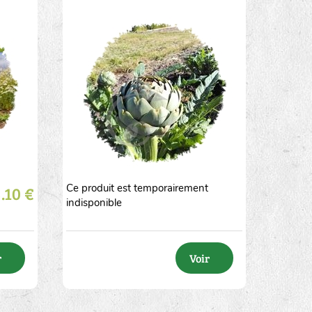
Ce produit est temporairement
.10 €
2
5
10
20
50
indisponible
r
Voir