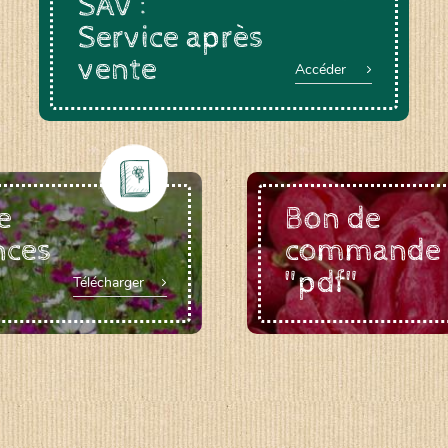
SAV :
Service après
vente
Accéder
e
Bon de
nces
commande
"pdf"
Télécharger