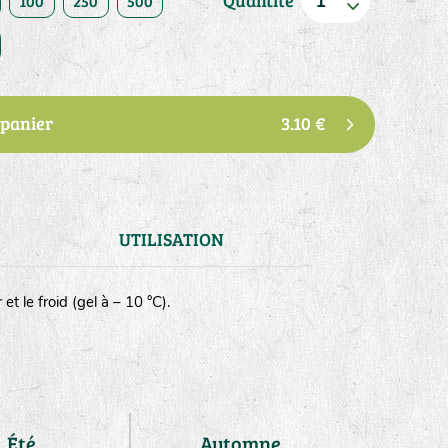
Quantité
100
250
500
 panier
3.10 €
UTILISATION
t le froid (gel à – 10 °C).
Été
Automne