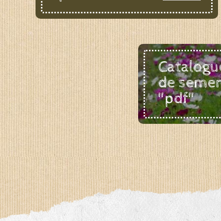
Catalogu
de seme
"pdf"