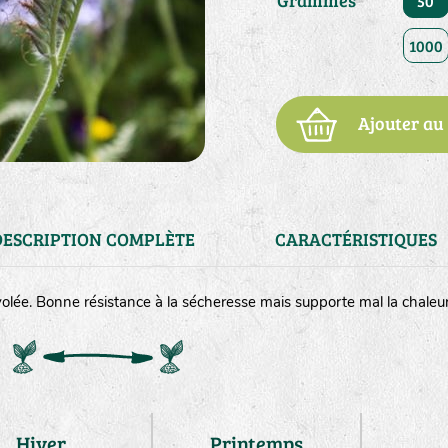
Grammes
50
1000
Ajouter au
DESCRIPTION COMPLÈTE
CARACTÉRISTIQUES
volée. Bonne résistance à la sécheresse mais supporte mal la chaleur e
m²
Hiver
Printemps