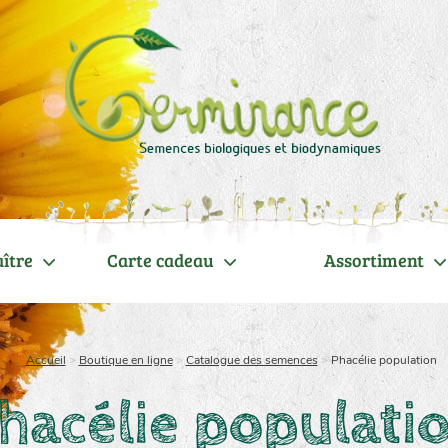
ître
Carte cadeau
Assortiment
Accueil
>
Boutique en ligne
>
Catalogue des semences
>
Phacélie population
hacélie populati