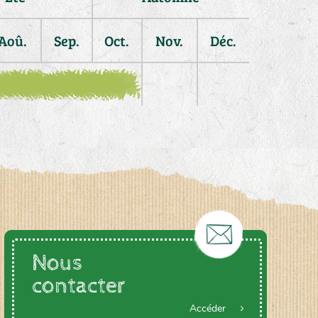
Aoû.
Sep.
Oct.
Nov.
Déc.
Nous
contacter
Accéder