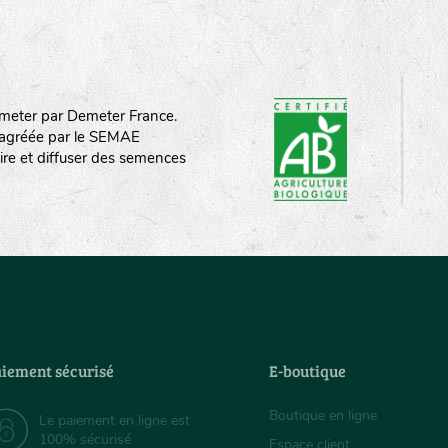
meter par Demeter France.
st agréée par le SEMAE
ire et diffuser des semences
iement sécurisé
E-boutique
Boutique en ligne
Le paiement en ligne est
100% sécurisé
Espace client