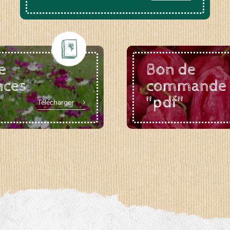
e
Bon de
nces
commande
"pdf"
Télécharger