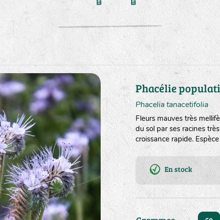
Phacélie populat
Phacelia tanacetifolia
Fleurs mauves très mellifèr
du sol par ses racines tr
croissance rapide. Espèce 
En stock