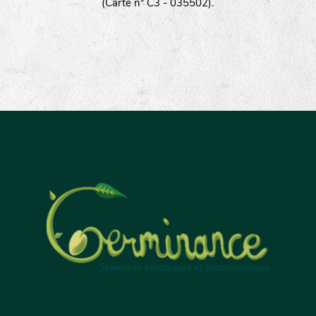
(Carte n° C3 - 035502).