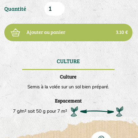
Quantité
Ajouter au panier
3.10 €
CULTURE
DE
Culture
Semis à la volée sur un sol bien préparé.
Espacement
7 g/m² soit 50 g pour 7 m²