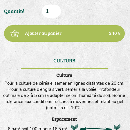
Quantité
Ajouter au panier
3.10 €
CULTURE
DE
Culture
Pour la culture de céréale, semer en lignes distantes de 20 cm.
Pour la culture d’engrais vert, semer à la volée. Profondeur
optimale de 2 à 5 cm (à adapter selon l’humidité du sol). Bonne
tolérance aux conditions fraîches à moyennes et relatif au gel
(entre -5 et -10°C).
Espacement
6 g/m² soit 100 g pour 16,5 m²