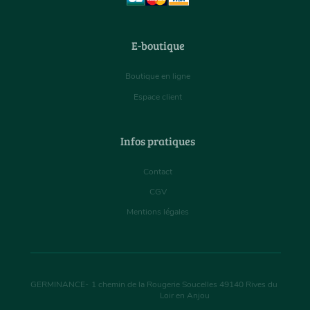
E-boutique
Boutique en ligne
Espace client
Infos pratiques
Contact
CGV
Mentions légales
GERMINANCE
-
1 chemin de la Rougerie Soucelles
49140
Rives du
Loir en Anjou