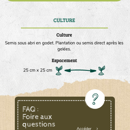
CULTURE
DE
Culture
Semis sous abri en godet. Plantation ou semis direct après les
gelées.
Espacement
25 cm x 25 cm
FAQ :
Foire aux
questions
Accéder