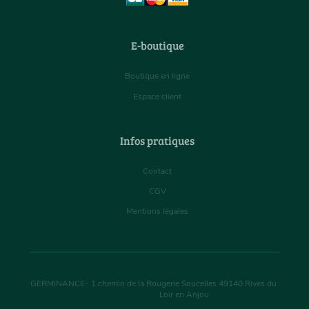
E-boutique
Boutique en ligne
Espace client
Infos pratiques
Contact
CGV
Mentions légales
GERMINANCE
-
1 chemin de la Rougerie Soucelles
49140
Rives du
Loir en Anjou