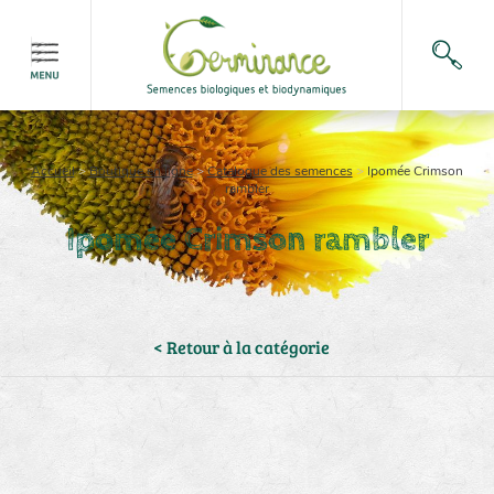
Accueil
>
Boutique en ligne
>
Catalogue des semences
>
Ipomée Crimson
rambler
Ipomée Crimson rambler
< Retour à la catégorie