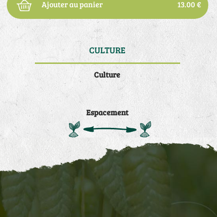
Ajouter au panier
13.00 €
CULTURE
DE
Culture
Espacement