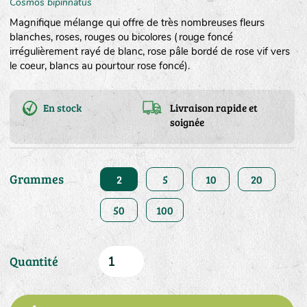
Cosmos bipinnatus
Magnifique mélange qui offre de très nombreuses fleurs
blanches, roses, rouges ou bicolores (rouge foncé
irrégulièrement rayé de blanc, rose pâle bordé de rose vif vers
le coeur, blancs au pourtour rose foncé).
En stock
Livraison rapide et
soignée
Grammes
2
5
10
20
50
100
Quantité