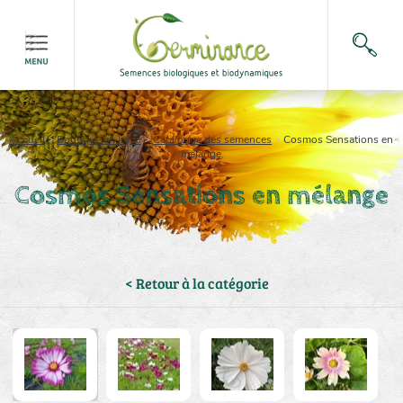
Accueil
>
Boutique en ligne
>
Catalogue des semences
>
Cosmos Sensations en
mélange
Cosmos Sensations en mélange
< Retour à la catégorie