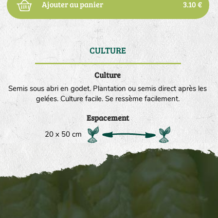
Ajouter au panier
3.10 €
CULTURE
DE
Culture
Semis sous abri en godet. Plantation ou semis direct après les
gelées. Culture facile. Se ressème facilement.
Espacement
20 x 50 cm