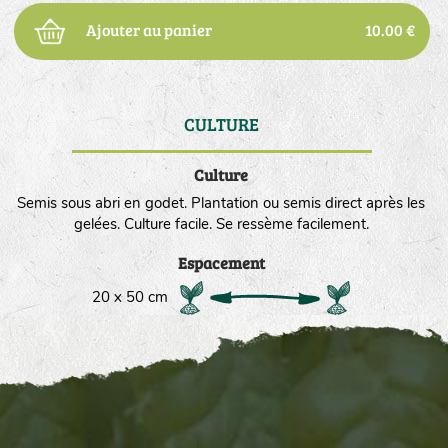
Ajouter au panier
10.00 €
CULTURE
DE
Culture
Semis sous abri en godet. Plantation ou semis direct après les
gelées. Culture facile. Se ressème facilement.
Espacement
20 x 50 cm