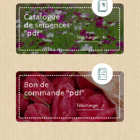
Catalogue
de semences
"pdf"
Télécharger
Bon de
commande "pdf"
Télécharger