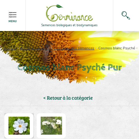
Accueil
>
Boutique en ligne
>
Catalogue des semences
>
Cosmos blanc Psyché
Pur
Cosmos blanc Psyché Pur
< Retour à la catégorie