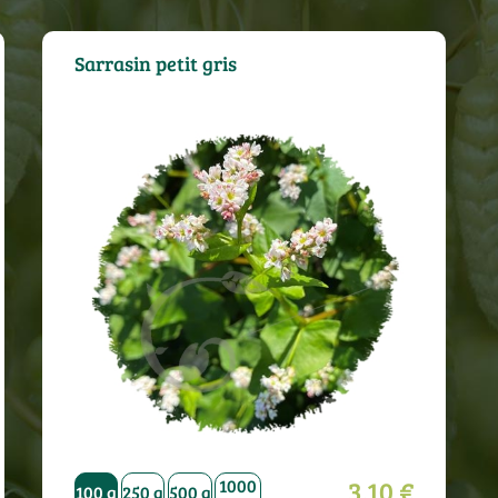
Sarrasin petit gris
3.10 €
1000
1000
g
500 g
100 g
250 g
500 g