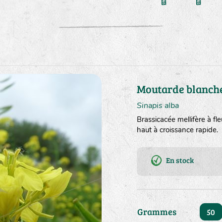
Moutarde blanch
Sinapis alba
Brassicacée mellifère à f
haut à croissance rapide.
En stock
Grammes
50