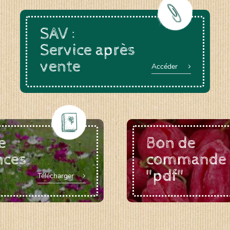
SAV :
Service après
vente
Accéder
e
Bon de
nces
commande
"pdf"
Télécharger