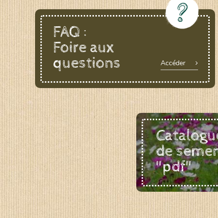
FAQ :
Foire aux
questions
Accéder
Catalogu
de seme
"pdf"