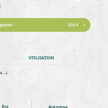
 panier
3.10 €
UTILISATION
 ...).
Été
Automne