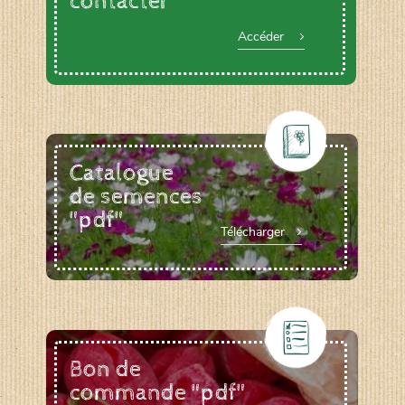
contacter
Accéder
Catalogue
de semences
"pdf"
Télécharger
Bon de
commande "pdf"