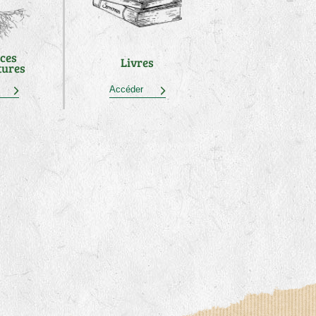
ces
Livres
tures
der
Accéder