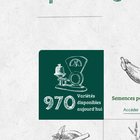
Variétés
970
Semences p
disponibles
aujourd'hui
Accé