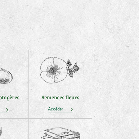
otagères
Semences fleurs
der
Accéder