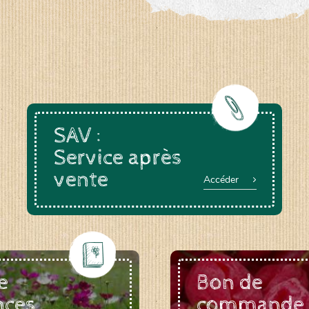
SAV :
Service après
vente
Accéder
e
Bon de
nces
commande