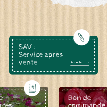
SAV :
Service après
vente
Accéder
e
Bon de
nces
commande