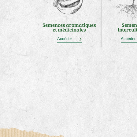
Semences aromatiques
Semen
et médicinales
Intercul
Accéder
Accé