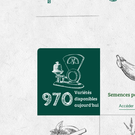
Variétés
970
Semences p
disponibles
aujourd'hui
Accé