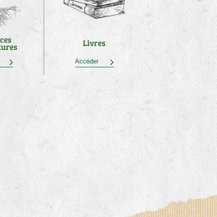
ces
Livres
tures
der
Accéder