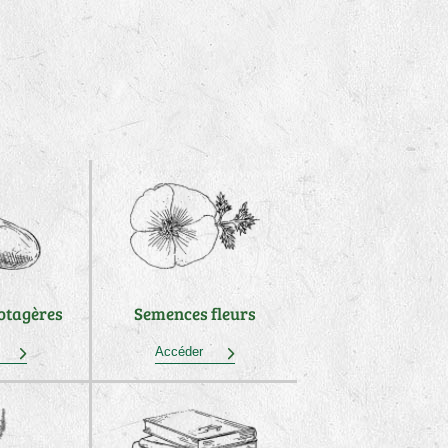
otagères
Semences fleurs
der
Accéder