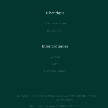
E-boutique
Boutique en ligne
Espace client
Infos pratiques
Contact
CGV
Mentions légales
GERMINANCE
-
1 chemin de la Rougerie Soucelles
49140
Rives du
Loir en Anjou
Tous droits réservés © 2020 - 27.0.12